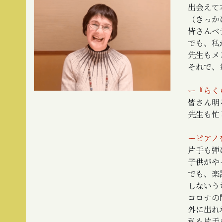
出会えて
（きっか
皆さんベ
でも、私
先生もメ
それで、
ー『らく
皆さん明
先生も忙
ーピアノ
片手も弾
子供がや
でも、楽
しないう
コロナの
外に出れ
私も片手