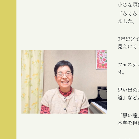
小さな頃
「らくら
ました。
2年ほど
見えにく
フェステ
す。
思い出の
道」など
「黒い瞳
木琴を担