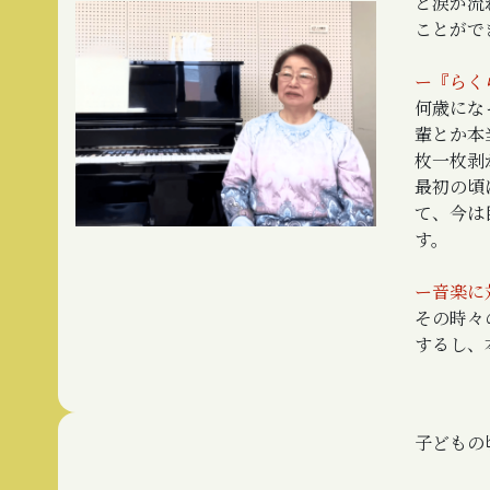
と涙が流
ことがで
ー『らく
何歳にな
輩とか本
枚一枚剥
最初の頃
て、今は
す。
ー音楽に
その時々
するし、
子どもの