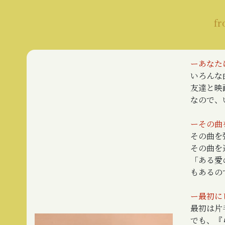
fr
ーあなた
いろんな
友達と映
なので、
ーその曲
その曲を
その曲を
「ある愛
もあるの
ー最初に
最初は片
でも、『