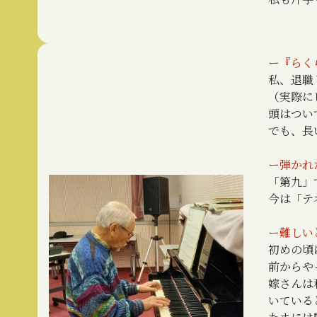
ー『らく
私、退職
（実際に
頭はつい
でも、長
ー弾かれ
「第九」
今は「テ
ー難しい
初めの頃
前からや
嫁さんは
いている