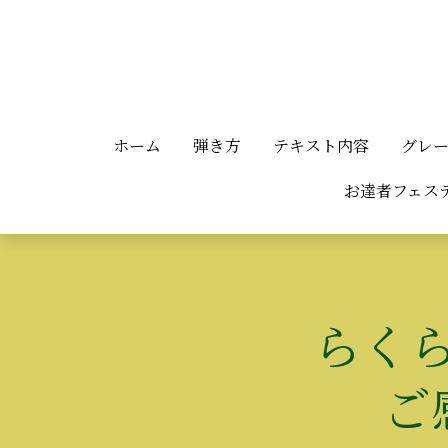
ホーム
ホーム
弾き方
弾き方
テキスト内容
テキスト内容
グレ
グレ
お達者フェステ
お達者フェステ
らく
ご