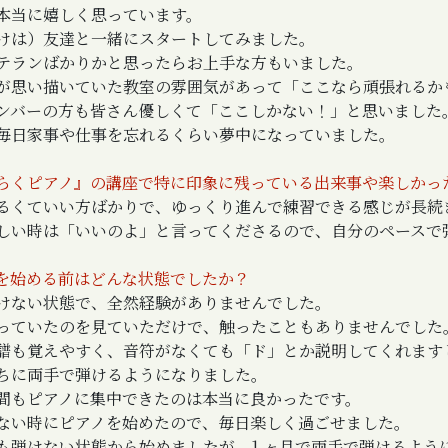
本当に嬉しく思っています。
けは）友達と一緒にスタートしてみました。
テランばかりかと思ったらお上手な方もいました。
が思い描いていた教室の雰囲気があって「ここなら頑張れるか
ンバーの方も皆さん優しくて「ここしかない！」と思いました
毎日家事や仕事を忘れるくらい夢中になっていました。
らくピアノ』の講座で特に印象に残っている出来事や楽しかっ
るくていい方ばかりで、ゆっくり進んで練習できる感じが長続
しい時は「いいのよ」と言ってくださるので、自分のペースで
を始める前はどんな状態でしたか？
けない状態で、全然経験がありませんでした。
っていたのを見ていただけで、触ったこともありませんでした
譜も覚えやすく、音符がなくても「ド」とか説明してくれますし
ちに両手で弾けるようになりました。
間もピアノに集中できたのは本当に良かったです。
ない時にピアノを始めたので、毎日楽しく過ごせました。
も弾けない状態から始めましたが、1 ヶ月で両手で弾けるよう