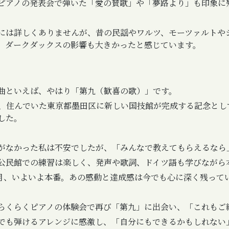
ピアノの発表会で弾いた「愛の賛歌」や「夢路より」も印象に
には詳しくありませんが、昔の民謡やワルツ、モーツァルトや
。ダークダックスの影響も大きかったと感じています。
曲といえば、やはり「第九（歓喜の歌）」です。
頃、住んでいた東京都墨田区に新しい国技館が完成する記念とし
した。
がなかった私は不安でしたが、「みんなで教えてもらえるなら
公民館での練習は楽しく、発声や歌詞、ドイツ語も学びながら
年2月、いよいよ本番。あの感動と達成感は今でも心に深く残って
らくらくピアノの体験会で再び「第九」に出会い、「これもご
でも弾けるアレンジに感激し、「自分にもできるかもしれない