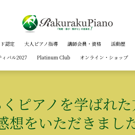
ード認定
ード認定
大人ピアノ指導
大人ピアノ指導
講師会員・資格
講師会員・資格
活動歴
活動歴
ィバル2027
ィバル2027
Platinum Club
Platinum Club
オンライン・ショップ
オンライン・ショップ
らくピアノを学ばれた
感想をいただきまし