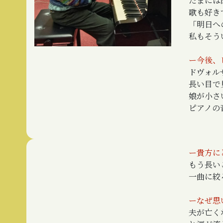
たまには
歌も好き
「明日へ
私もそう
ー今後、
ドヴォル
長い目で
娘が小さ
ピアノの
ー貴方に
もう長い
一曲に絞
ーなぜ思
夫が亡く